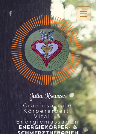
Julia Kreuzer
Craniosacrale
Körperarbeit,
Vital- &
Energiemassagen
Energiekö
rper- &
SchMerztherapien