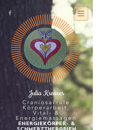
Julia Kreuzer
Craniosacrale
Körperarbeit,
Vital- &
Energiemassagen
Energiekö
rper- &
SchMerztherapien