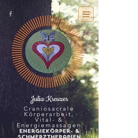
Julia Kreuzer
Craniosacrale
Körperarbeit,
Vital- &
Energiemassagen
Energiekö
rper- &
SchMerztherapien