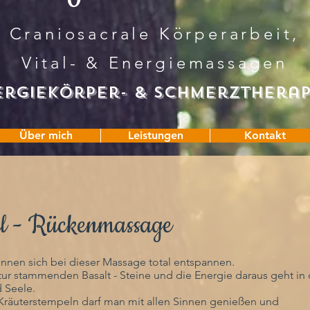
Craniosacrale Körperarbeit,
Vital- & Energiemassagen
ergiekö
rper- & SchMerztherap
Über mich
Leistungen
Kontakt
el - Rückenmassage
önnen sich bei dieser Massage total entspannen.
ur stammenden Basalt - Steine und die Energie daraus geht in 
 Seele.
Kräuterstempeln darf man mit allen Sinnen genießen und