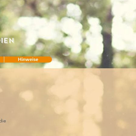
ien
Hinweise
die