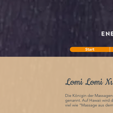
En
Start
Lomi Lomi Nu
Die Königin der Massagen
genannt.
Auf Hawaii wird 
viel wie "Massage aus dem