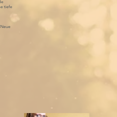
de
e tiefe
. Neue