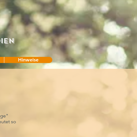
ien
Hinweise
age"
eutet so