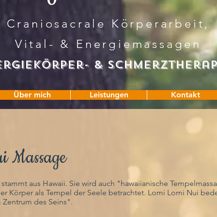
Craniosacrale Körperarbeit,
Vital- & Energiemassagen
ergiekö
rper- & SchMerztherap
Über mich
Leistungen
Kontakt
i Massage
 stammt aus Hawaii. Sie wird auch "hawaiianische Tempelmass
der Körper als Tempel der Seele betrachtet. Lomi Lomi Nui bed
 Zentrum des Seins".